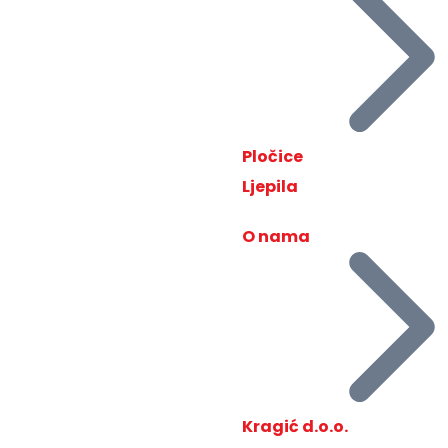
Pločice
Ljepila
O nama
Kragić d.o.o.