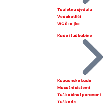
Toaletna sjedala
Vodokotlići
WC Školjke
Kade i tuš kabine
Kupaonske kade
Masažni sistemi
Tuš kabine i paravani
Tuš kade