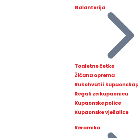
Galanterija
Toaletne četke
Žičana oprema
Rukohvati i kupaonska
Regali za kupaonicu
Kupaonske police
Kupaonske vješalice
Keramika