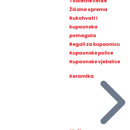
Toaletne četke
Žičana oprema
Rukohvati i
kupaonska
pomagala
Regali za kupaonicu
Kupaonske police
Kupaonske vješalice
Keramika