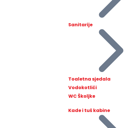
Sanitarije
Toaletna sjedala
Vodokotlići
WC Školjke
Kade i tuš kabine