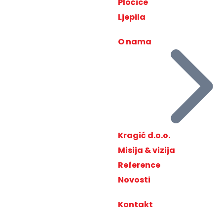
Pločice
Ljepila
O nama
Kragić d.o.o.
Misija & vizija
Reference
Novosti
Kontakt