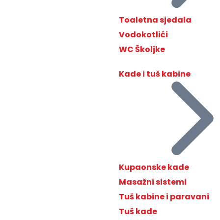
Toaletna sjedala
Vodokotlići
WC Školjke
Kade i tuš kabine
Kupaonske kade
Masažni sistemi
Tuš kabine i paravani
Tuš kade