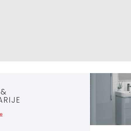
 &
ARIJE
še