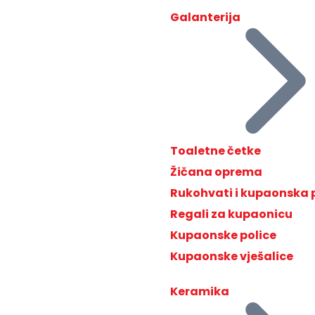
Galanterija
Toaletne četke
Žičana oprema
Rukohvati i kupaonska
Regali za kupaonicu
Kupaonske police
Kupaonske vješalice
Keramika