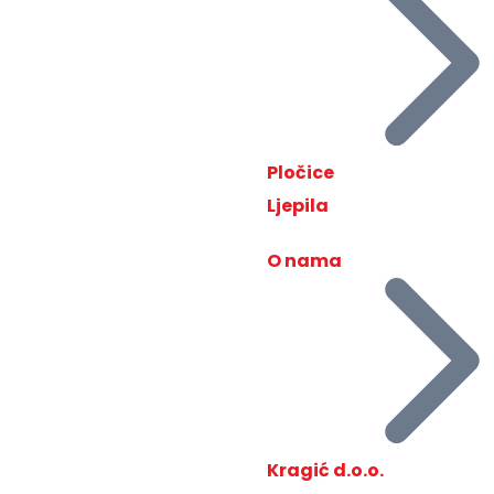
Pločice
Ljepila
O nama
Kragić d.o.o.