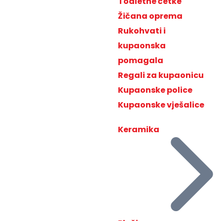
Toaletne četke
Žičana oprema
Rukohvati i
kupaonska
pomagala
Regali za kupaonicu
Kupaonske police
Kupaonske vješalice
Keramika