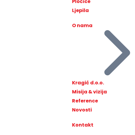
Pločice
Ljepila
O nama
Kragić d.o.o.
Misija & vizija
Reference
Novosti
Kontakt