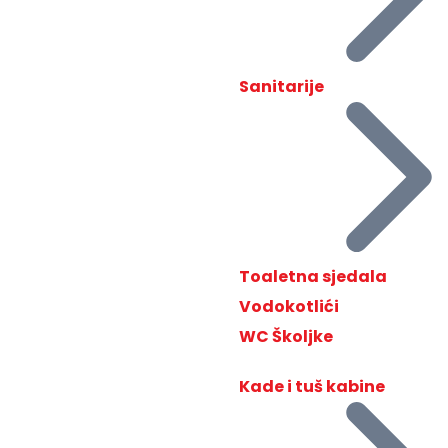
Sanitarije
Toaletna sjedala
Vodokotlići
WC Školjke
Kade i tuš kabine