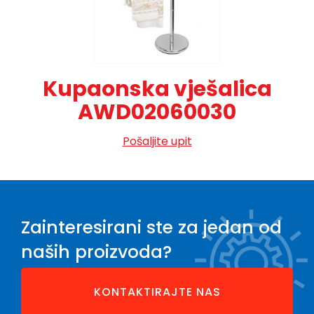
Kupaonska vješalica
AWD02060030
Pošaljite upit
Zainteresirani ste za jedan od
naših proizvoda?
KONTAKTIRAJTE NAS