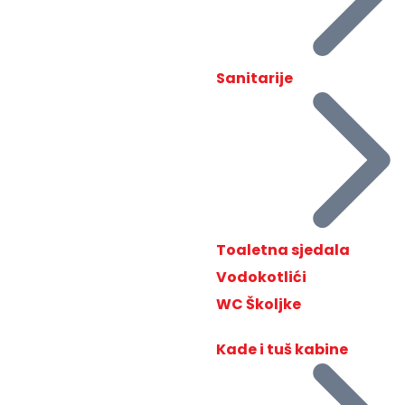
Sanitarije
Toaletna sjedala
Vodokotlići
WC Školjke
Kade i tuš kabine