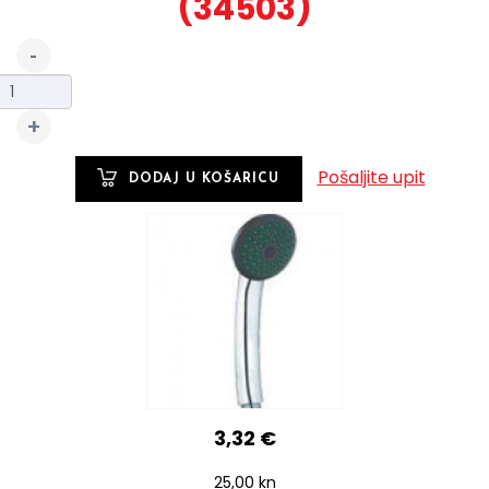
(34503)
Pošaljite upit
3,32 €
25,00 kn