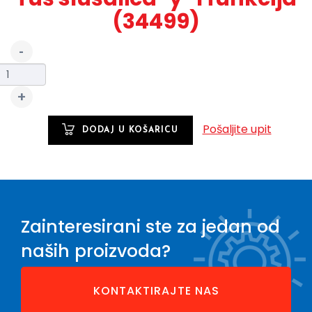
(34499)
Pošaljite upit
Zainteresirani ste za jedan od
naših proizvoda?
KONTAKTIRAJTE NAS