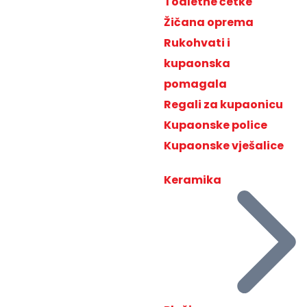
Toaletne četke
Žičana oprema
Rukohvati i
kupaonska
pomagala
Regali za kupaonicu
Kupaonske police
Kupaonske vješalice
Keramika