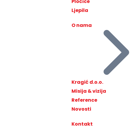
Pločice
Ljepila
O nama
Kragić d.o.o.
Misija & vizija
Reference
Novosti
Kontakt