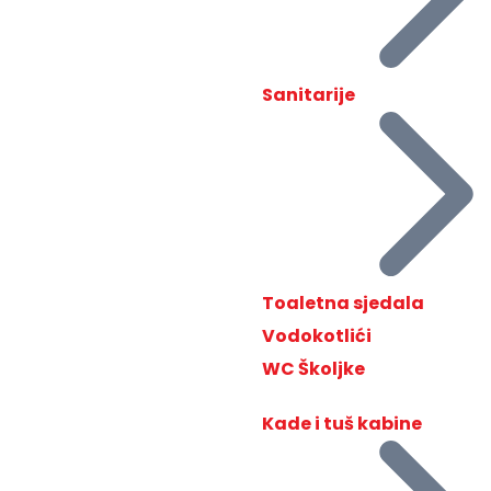
Sanitarije
Toaletna sjedala
Vodokotlići
WC Školjke
Kade i tuš kabine