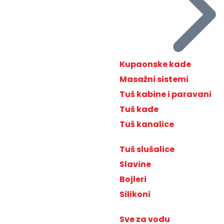
Kupaonske kade
Masažni sistemi
Tuš kabine i paravani
Tuš kade
Tuš kanalice
Tuš slušalice
Slavine
Bojleri
Silikoni
Sve za vodu