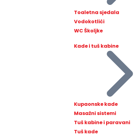
Toaletna sjedala
Vodokotlići
WC Školjke
Kade i tuš kabine
Kupaonske kade
Masažni sistemi
Tuš kabine i paravani
Tuš kade