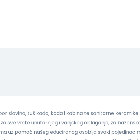
or slavina, tuš kada, kada i kabina te sanitarne keramik
 sve vrste unutarnjeg i vanjskog oblaganja, za bazenske 
ojima uz pomoć našeg educiranog osoblja svaki pojedinac 