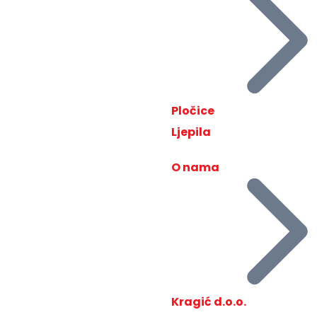
Pločice
Ljepila
O nama
Kragić d.o.o.