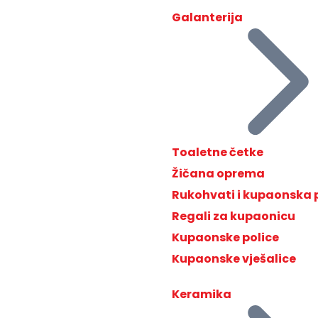
Galanterija
Toaletne četke
Žičana oprema
Rukohvati i kupaonska
Regali za kupaonicu
Kupaonske police
Kupaonske vješalice
Keramika