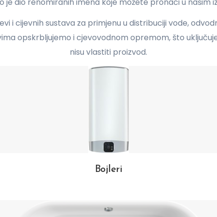
 samo je dio renomiranih imena koje možete pronaći u našim 
evi i cijevnih sustava za primjenu u distribuciji vode, odv
ima opskrbljujemo i cjevovodnom opremom, što uključuje
nisu vlastiti proizvod.
Bojleri