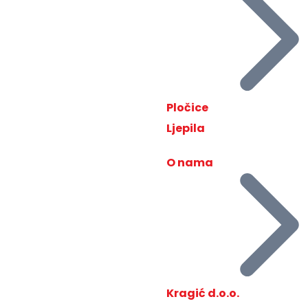
Pločice
Ljepila
O nama
Kragić d.o.o.