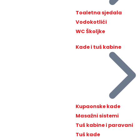
Toaletna sjedala
Vodokotlići
WC Školjke
Kade i tuš kabine
Kupaonske kade
Masažni sistemi
Tuš kabine i paravani
Tuš kade