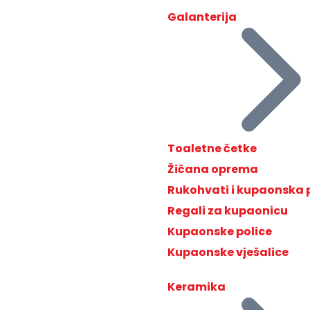
Galanterija
Toaletne četke
Žičana oprema
Rukohvati i kupaonska
Regali za kupaonicu
Kupaonske police
Kupaonske vješalice
Keramika