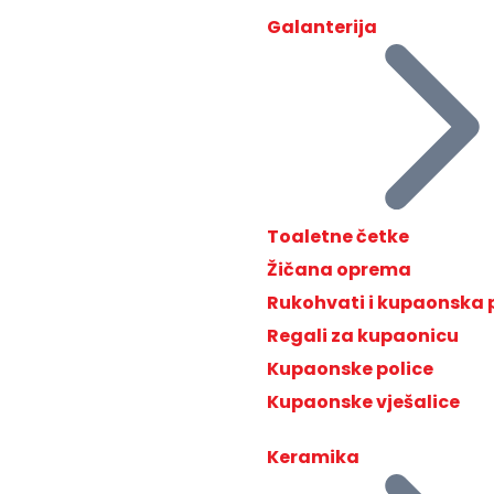
Galanterija
Toaletne četke
Žičana oprema
Rukohvati i kupaonska
Regali za kupaonicu
Kupaonske police
Kupaonske vješalice
Keramika