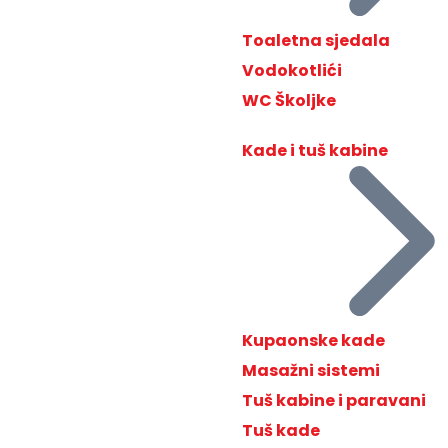
Toaletna sjedala
Vodokotlići
WC Školjke
Kade i tuš kabine
Kupaonske kade
Masažni sistemi
Tuš kabine i paravani
Tuš kade