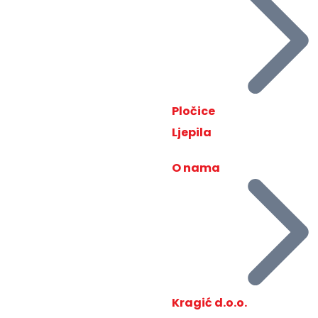
Pločice
Ljepila
O nama
Kragić d.o.o.