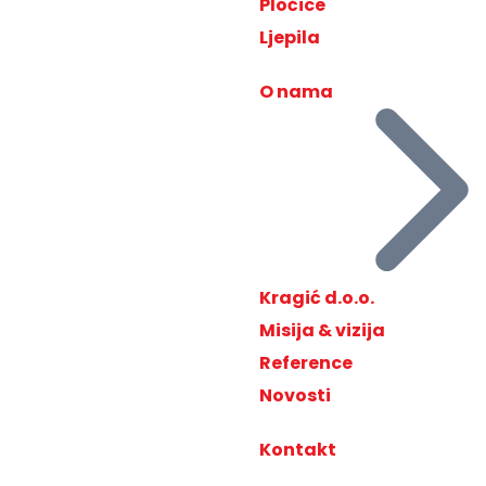
Pločice
Ljepila
O nama
Kragić d.o.o.
Misija & vizija
Reference
Novosti
Kontakt