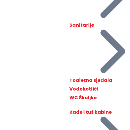
Sanitarije
Toaletna sjedala
Vodokotlići
WC Školjke
Kade i tuš kabine