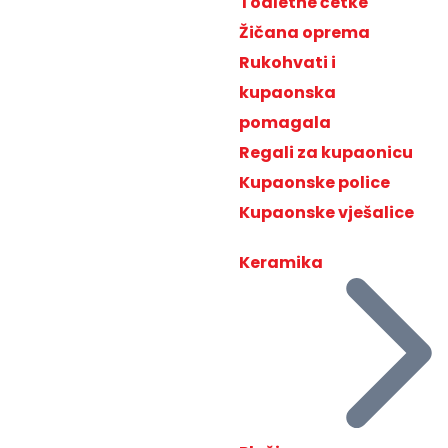
Toaletne četke
Žičana oprema
Rukohvati i
kupaonska
pomagala
Regali za kupaonicu
Kupaonske police
Kupaonske vješalice
Keramika