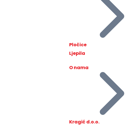
Pločice
Ljepila
O nama
Kragić d.o.o.