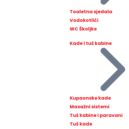
Toaletna sjedala
Vodokotlići
WC Školjke
Kade i tuš kabine
Kupaonske kade
Masažni sistemi
Tuš kabine i paravani
Tuš kade