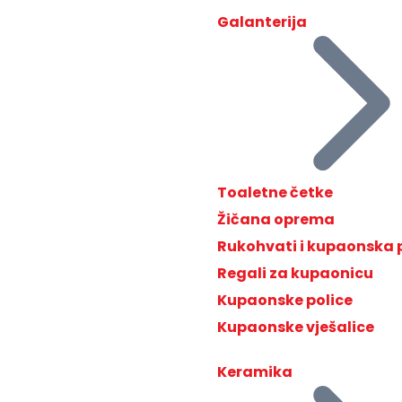
Galanterija
Toaletne četke
Žičana oprema
Rukohvati i kupaonska
Regali za kupaonicu
Kupaonske police
Kupaonske vješalice
Keramika