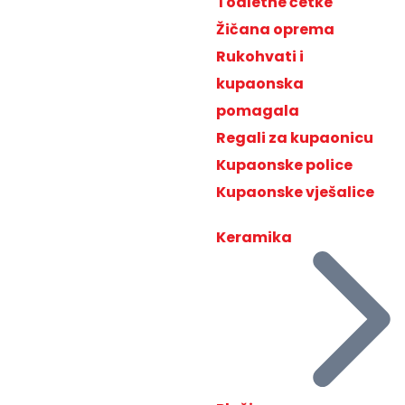
Toaletne četke
Žičana oprema
Rukohvati i
kupaonska
pomagala
Regali za kupaonicu
Kupaonske police
Kupaonske vješalice
Keramika