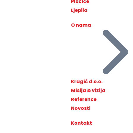
Pločice
Ljepila
O nama
Kragić d.o.o.
Misija & vizija
Reference
Novosti
Kontakt