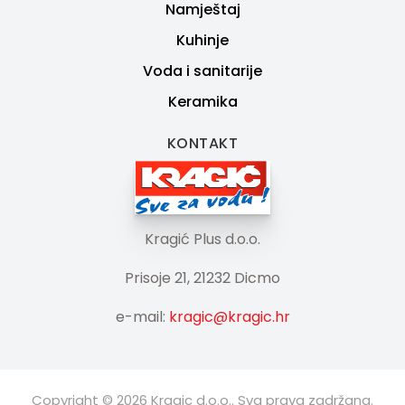
Namještaj
Kuhinje
Voda i sanitarije
Keramika
KONTAKT
Kragić Plus d.o.o.
Prisoje 21, 21232 Dicmo
e-mail:
kragic@kragic.hr
Copyright © 2026 Kragic d.o.o.. Sva prava zadržana.