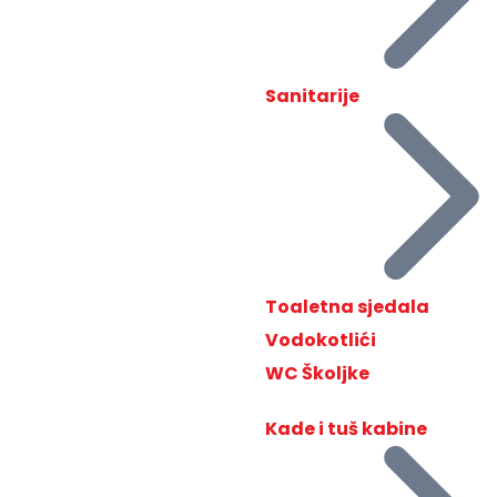
Sanitarije
Toaletna sjedala
Vodokotlići
WC Školjke
Kade i tuš kabine