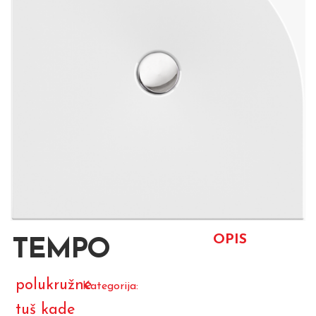
OPIS
TEMPO
polukružne
Kategorija:
tuš kade