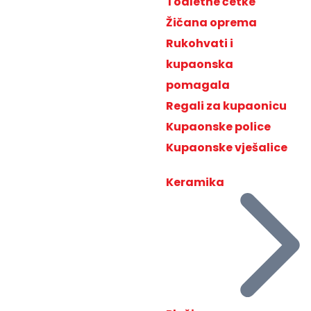
Toaletne četke
Žičana oprema
Rukohvati i
kupaonska
pomagala
Regali za kupaonicu
Kupaonske police
Kupaonske vješalice
Keramika