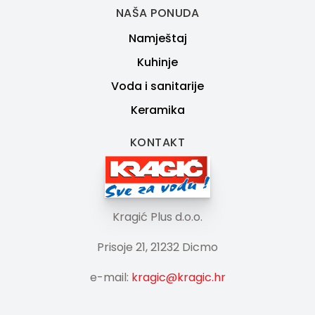
NAŠA PONUDA
Namještaj
Kuhinje
Voda i sanitarije
Keramika
KONTAKT
Kragić Plus d.o.o.
Prisoje 21, 21232 Dicmo
e-mail:
kragic@kragic.hr