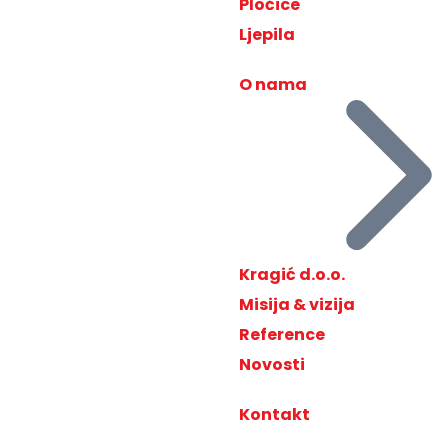
Pločice
Ljepila
O nama
Kragić d.o.o.
Misija & vizija
Reference
Novosti
Kontakt