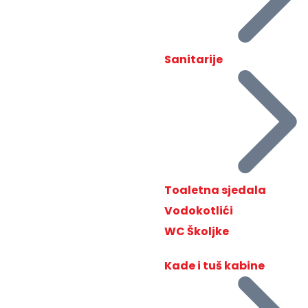
Sanitarije
Toaletna sjedala
Vodokotlići
WC Školjke
Kade i tuš kabine