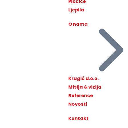
Pločice
Ljepila
O nama
Kragić d.o.o.
Misija & vizija
Reference
Novosti
Kontakt