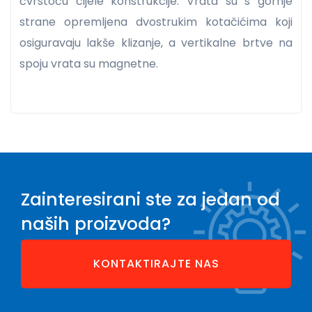
čvrstoću cijele konstrukcije. Vrata su s gornje
strane opremljena dvostrukim kotačićima koji
osiguravaju lakše klizanje, a vertikalne brtve na
spoju vrata su magnetne.
Zainteresirani ste za jedan od
naših proizvoda?
KONTAKTIRAJTE NAS