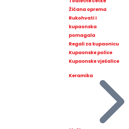
Toaletne četke
Žičana oprema
Rukohvati i
kupaonska
pomagala
Regali za kupaonicu
Kupaonske police
Kupaonske vješalice
Keramika