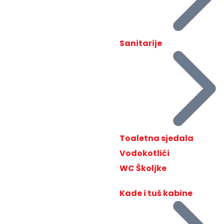
Sanitarije
Toaletna sjedala
Vodokotlići
WC Školjke
Kade i tuš kabine