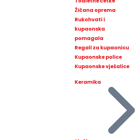
Toaletne četke
Žičana oprema
Rukohvati i
kupaonska
pomagala
Regali za kupaonicu
Kupaonske police
Kupaonske vješalice
Keramika