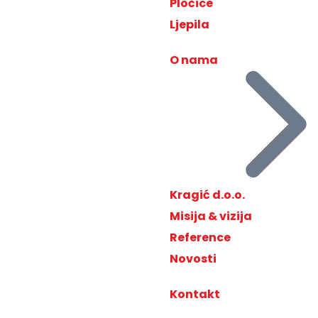
Pločice
Ljepila
O nama
Kragić d.o.o.
Misija & vizija
Reference
Novosti
Kontakt