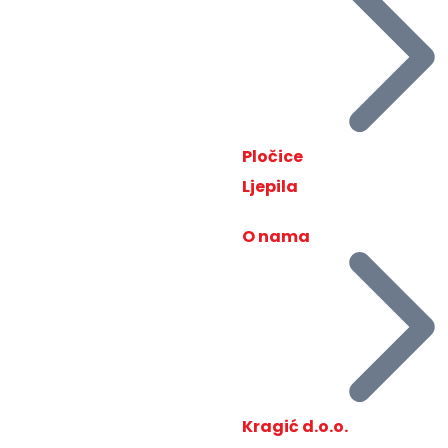
Pločice
Ljepila
O nama
Kragić d.o.o.