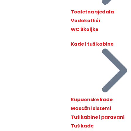
Toaletna sjedala
Vodokotlići
WC Školjke
Kade i tuš kabine
Kupaonske kade
Masažni sistemi
Tuš kabine i paravani
Tuš kade