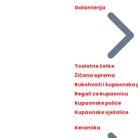
Galanterija
Toaletne četke
Žičana oprema
Rukohvati i kupaonska
Regali za kupaonicu
Kupaonske police
Kupaonske vješalice
Keramika