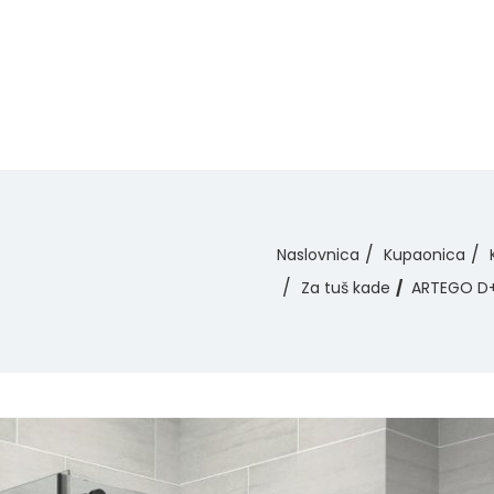
Naslovnica
Kupaonica
Za tuš kade
ARTEGO D