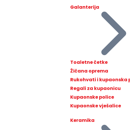
Galanterija
Toaletne četke
Žičana oprema
Rukohvati i kupaonska
Regali za kupaonicu
Kupaonske police
Kupaonske vješalice
Keramika