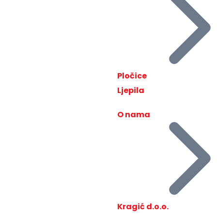
Pločice
Ljepila
O nama
Kragić d.o.o.