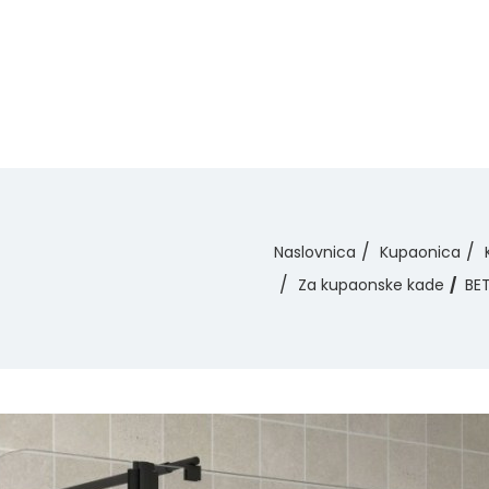
Naslovnica
Kupaonica
Za kupaonske kade
BET