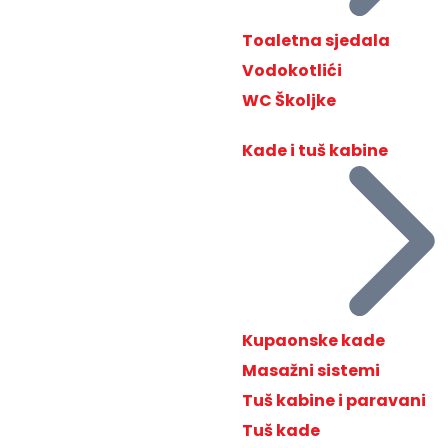
Toaletna sjedala
Vodokotlići
WC Školjke
Kade i tuš kabine
Kupaonske kade
Masažni sistemi
Tuš kabine i paravani
Tuš kade