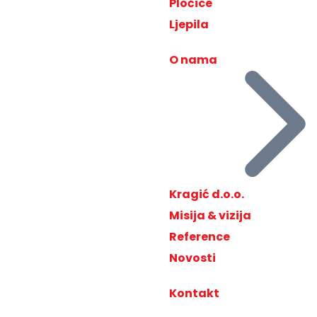
Pločice
Ljepila
O nama
Kragić d.o.o.
Misija & vizija
Reference
Novosti
Kontakt