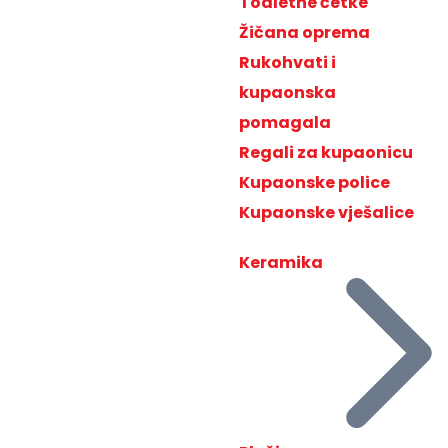
Toaletne četke
Žičana oprema
Rukohvati i
kupaonska
pomagala
Regali za kupaonicu
Kupaonske police
Kupaonske vješalice
Keramika