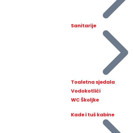
Sanitarije
Toaletna sjedala
Vodokotlići
WC Školjke
Kade i tuš kabine