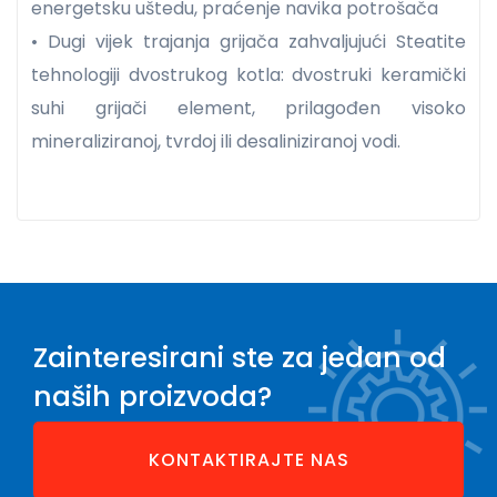
energetsku uštedu, praćenje navika potrošača
• Dugi vijek trajanja grijača zahvaljujući Steatite
tehnologiji dvostrukog kotla: dvostruki keramički
suhi grijači element, prilagođen visoko
mineraliziranoj, tvrdoj ili desaliniziranoj vodi.
Zainteresirani ste za jedan od
naših proizvoda?
KONTAKTIRAJTE NAS