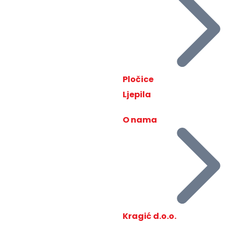
Pločice
Ljepila
O nama
Kragić d.o.o.