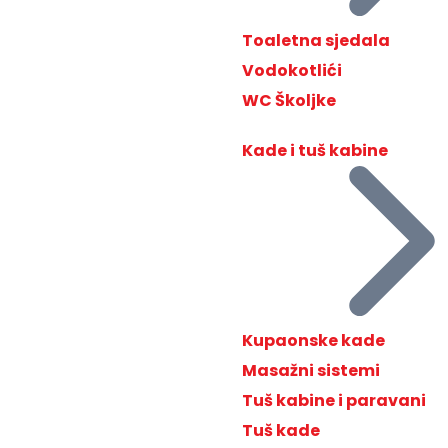
Toaletna sjedala
Vodokotlići
WC Školjke
Kade i tuš kabine
Kupaonske kade
Masažni sistemi
Tuš kabine i paravani
Tuš kade