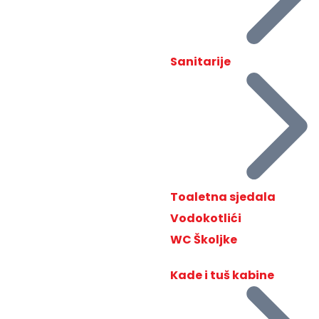
Sanitarije
Toaletna sjedala
Vodokotlići
WC Školjke
Kade i tuš kabine