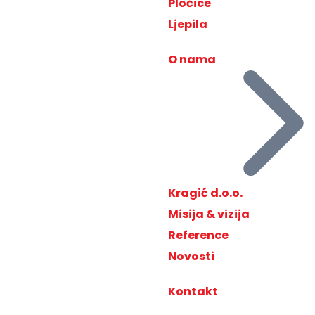
Pločice
Ljepila
O nama
Kragić d.o.o.
Misija & vizija
Reference
Novosti
Kontakt