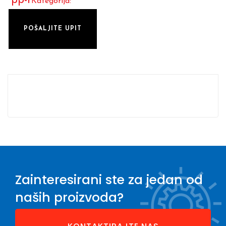
pp-r
Kategorija:
POŠALJITE UPIT
Zainteresirani ste za jedan od
naših proizvoda?