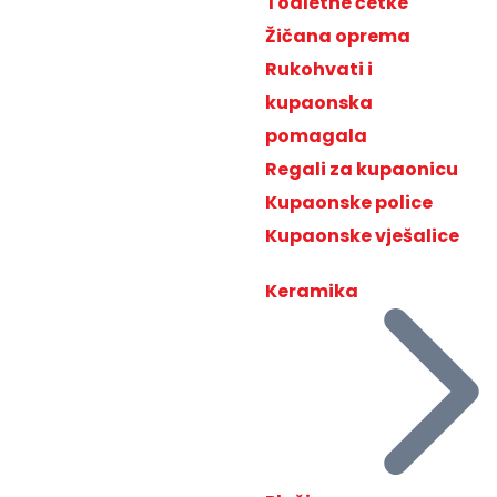
Toaletne četke
Žičana oprema
Rukohvati i
kupaonska
pomagala
Regali za kupaonicu
Kupaonske police
Kupaonske vješalice
Keramika