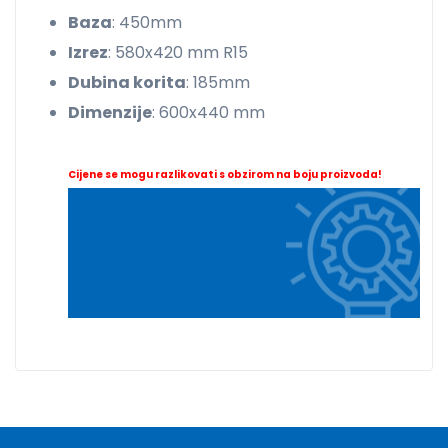
Baza
: 450mm
Izrez
: 580x420 mm R15
Dubina korita
: 185mm
Dimenzije
: 600x440 mm
Cijene se mogu razlikovati s obzirom na boju proizvoda!