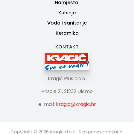
Namještaj
Kuhinje
Voda i sanitarije
Keramika
KONTAKT
Kragić Plus d.o.o.
Prisoje 21, 21232 Dicmo
e-mail:
kragic@kragic.hr
Copyright © 2026 Kragic d.o.o.. Sva prava zadržana.