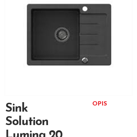
OPIS
Sink
Solution
Lumina 20