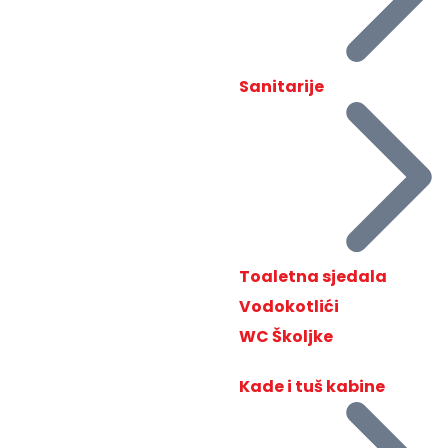
Sanitarije
Toaletna sjedala
Vodokotlići
WC Školjke
Kade i tuš kabine