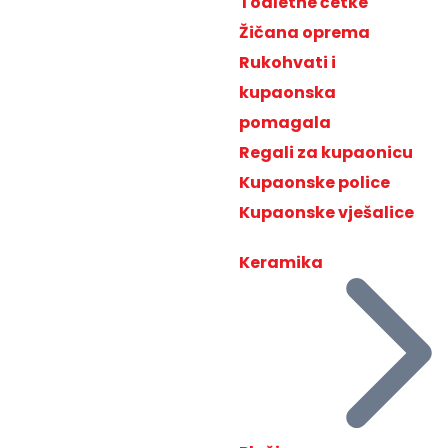
Toaletne četke
Žičana oprema
Rukohvati i
kupaonska
pomagala
Regali za kupaonicu
Kupaonske police
Kupaonske vješalice
Keramika