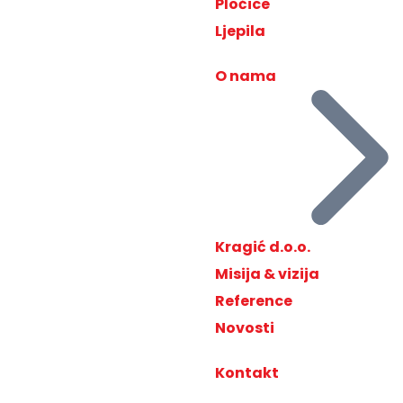
Pločice
Ljepila
O nama
Kragić d.o.o.
Misija & vizija
Reference
Novosti
Kontakt