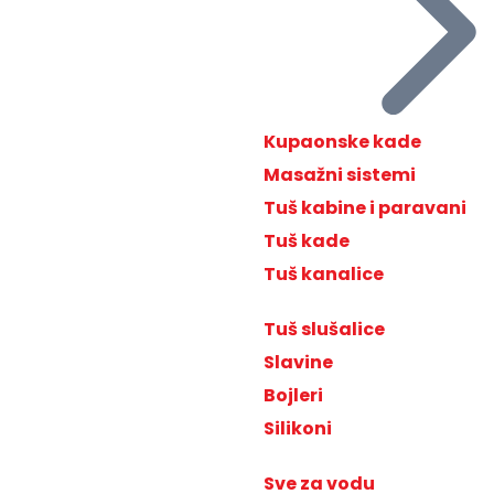
Kupaonske kade
Masažni sistemi
Tuš kabine i paravani
Tuš kade
Tuš kanalice
Tuš slušalice
Slavine
Bojleri
Silikoni
Sve za vodu