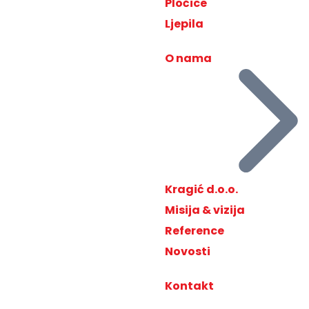
Pločice
Ljepila
O nama
Kragić d.o.o.
Misija & vizija
Reference
Novosti
Kontakt