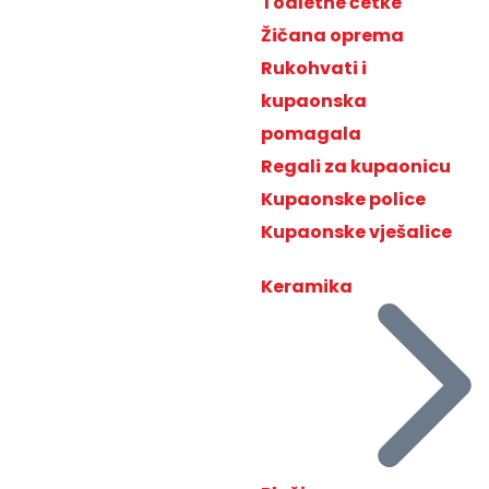
Toaletne četke
Žičana oprema
Rukohvati i
kupaonska
pomagala
Regali za kupaonicu
Kupaonske police
Kupaonske vješalice
Keramika