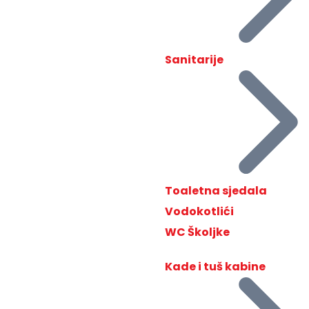
Sanitarije
Toaletna sjedala
Vodokotlići
WC Školjke
Kade i tuš kabine