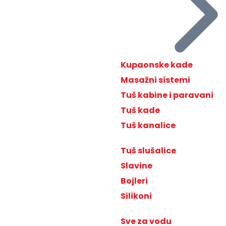
Kupaonske kade
Masažni sistemi
Tuš kabine i paravani
Tuš kade
Tuš kanalice
Tuš slušalice
Slavine
Bojleri
Silikoni
Sve za vodu