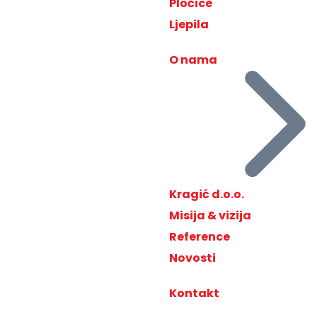
Pločice
Ljepila
O nama
Kragić d.o.o.
Misija & vizija
Reference
Novosti
Kontakt