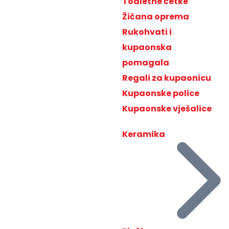
Toaletne četke
Žičana oprema
Rukohvati i
kupaonska
pomagala
Regali za kupaonicu
Kupaonske police
Kupaonske vješalice
Keramika