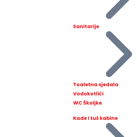
Sanitarije
Toaletna sjedala
Vodokotlići
WC Školjke
Kade i tuš kabine