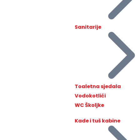
Sanitarije
Toaletna sjedala
Vodokotlići
WC Školjke
Kade i tuš kabine