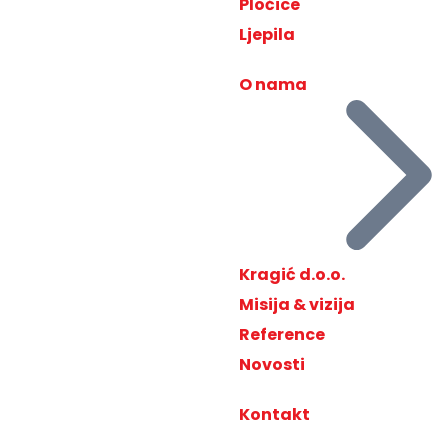
Pločice
Ljepila
O nama
Kragić d.o.o.
Misija & vizija
Reference
Novosti
Kontakt