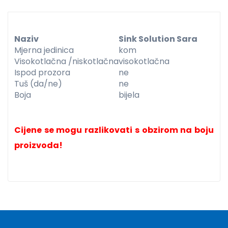
Naziv
Sink Solution Sara
Mjerna jedinica
kom
Visokotlačna /niskotlačna
visokotlačna
Ispod prozora
ne
Tuš (da/ne)
ne
Boja
bijela
Cijene se mogu razlikovati s obzirom na boju
proizvoda!