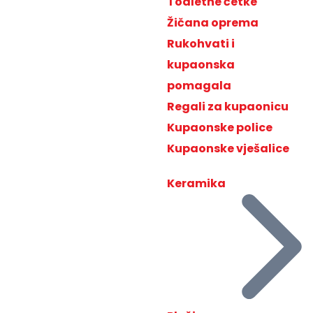
Toaletne četke
Žičana oprema
Rukohvati i
kupaonska
pomagala
Regali za kupaonicu
Kupaonske police
Kupaonske vješalice
Keramika