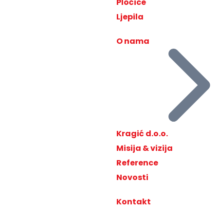
Pločice
Ljepila
O nama
Kragić d.o.o.
Misija & vizija
Reference
Novosti
Kontakt