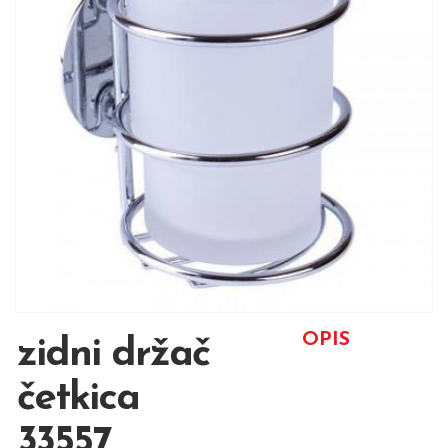
OPIS
zidni držač
četkica
33557