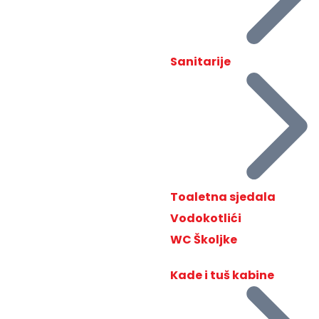
Sanitarije
Toaletna sjedala
Vodokotlići
WC Školjke
Kade i tuš kabine