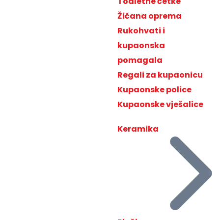
Toaletne četke
Žičana oprema
Rukohvati i
kupaonska
pomagala
Regali za kupaonicu
Kupaonske police
Kupaonske vješalice
Keramika