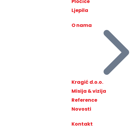
Pločice
Ljepila
O nama
Kragić d.o.o.
Misija & vizija
Reference
Novosti
Kontakt