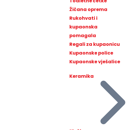
Toaletne četke
Žičana oprema
Rukohvati i
kupaonska
pomagala
Regali za kupaonicu
Kupaonske police
Kupaonske vješalice
Keramika