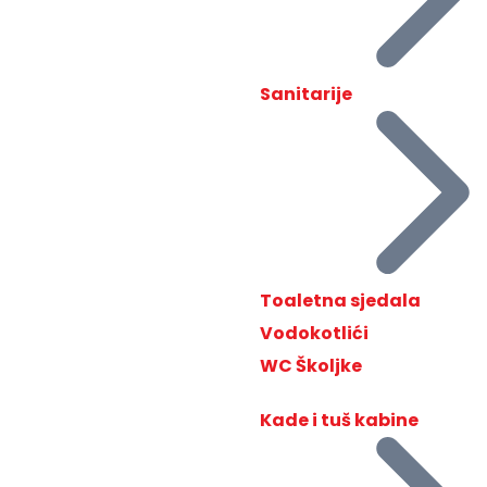
Sanitarije
Toaletna sjedala
Vodokotlići
WC Školjke
Kade i tuš kabine