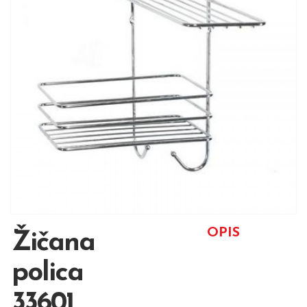
OPIS
Žičana
polica
33601